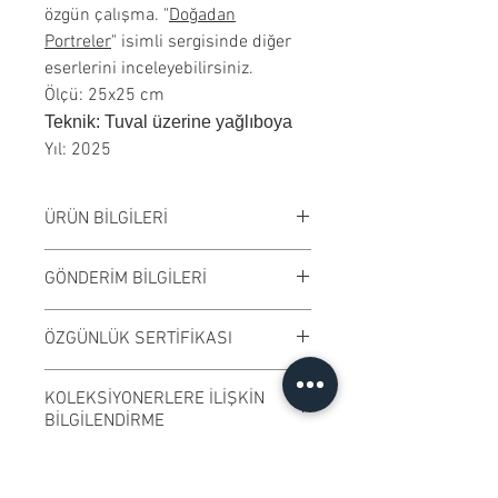
özgün çalışma. "
Doğadan
Portreler
" isimli sergisinde diğer
eserlerini inceleyebilirsiniz.
Ölçü: 25x25 cm
Teknik: Tuval üzerine yağlıboya
Yıl: 2025
ÜRÜN BİLGİLERİ
Tuval üzerine yağlıboya
GÖNDERİM BİLGİLERİ
çalışılmıştır. Çerçevesiz
satılmaktadır. Çalışma rengi digital
Çalışmalar Bostancı adresimizden
ÖZGÜNLÜK SERTİFİKASI
ortamda değişiklik gösterebilir.
ve randevu ile elden teslim edilir.
Ödeme işleminden önce randevu
Ressamın imzaladığı "Özgünlük
KOLEKSİYONERLERE İLİŞKİN
bilgisi alabilirsiniz.
Sertifikası" ile gönderilmektedir.
BİLGİLENDİRME
Kargo ile gönderime uygundur.
​Sanatçılarımız özgün ve imzalı
FATURA ve KDV Hakkında
eserlerini sanat severlerin