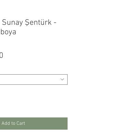
- Sunay Şentürk -
uboya
Price
0
Add to Cart