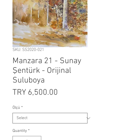
SKU: SS2020-021
Manzara 21 - Sunay
Şentürk - Orijinal
Suluboya
Price
TRY 6,500.00
Ölçü
*
Quantity
*