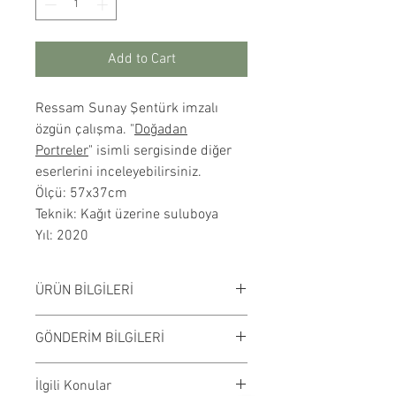
Add to Cart
Ressam Sunay Şentürk imzalı
özgün çalışma. "
Doğadan
Portreler
" isimli sergisinde diğer
eserlerini inceleyebilirsiniz.
Ölçü: 57x37cm
Teknik: Kağıt üzerine suluboya
Yıl: 2020
ÜRÜN BİLGİLERİ
Kağıt üzerine suluboya
GÖNDERİM BİLGİLERİ
çalışılmıştır. Çerçevesiz
satılmaktadır. Çalışma rengi digital
Çalışmalar Bostancı adresimizden
İlgili Konular
ortamda değişiklik gösterebilir.
ve randevu ile elden teslim edilir.