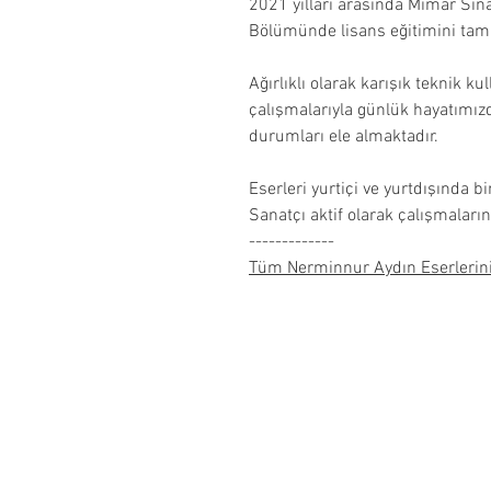
2021 yılları arasında Mimar Sin
Bölümünde lisans eğitimini tam
Ağırlıklı olarak karışık teknik ku
çalışmalarıyla günlük hayatımızd
durumları ele almaktadır.
Eserleri yurtiçi ve yurtdışında b
Sanatçı aktif olarak çalışmalar
-------------
Tüm Nerminnur Aydın Eserlerini
About Us
Refund Policy
Selling Contract