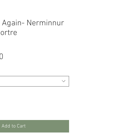
 Again- Nerminnur
ortre
Price
0
Add to Cart