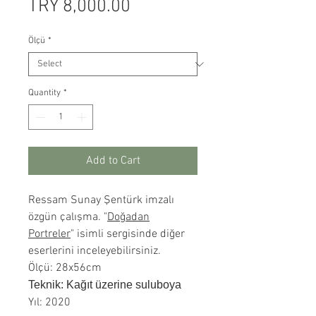
Price
TRY 8,000.00
Ölçü
*
Quantity
*
Add to Cart
Ressam Sunay Şentürk imzalı
özgün çalışma. "
Doğadan
Portreler
" isimli sergisinde diğer
eserlerini inceleyebilirsiniz.
Ölçü: 28x56cm
Teknik: Kağıt üzerine suluboya
Yıl: 2020