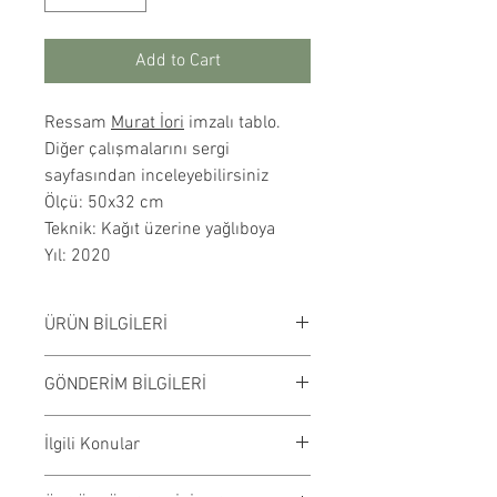
Add to Cart
Ressam
Murat İori
imzalı tablo.
Diğer çalışmalarını sergi
sayfasından inceleyebilirsiniz
Ölçü: 50x32 cm
Teknik: Kağıt üzerine yağlıboya
Yıl: 2020
ÜRÜN BİLGİLERİ
Kağıt üzerine yağlıboya
GÖNDERİM BİLGİLERİ
çalışılmıştır. Çerçevesiz
satılmaktadır. Çalışma rengi digital
Çalışmalar Kadıköy adresimizden
İlgili Konular
ortamda değişiklik gösterebilir.
ve randevu ile elden teslim edilir.
Ödeme işleminden önce randevu
#tablo #dekorasyon #modern