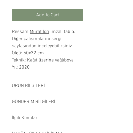
Add to Cart
Ressam
Murat İori
imzalı tablo.
Diğer çalışmalarını sergi
sayfasından inceleyebilirsiniz
Ölçü: 50x32 cm
Teknik: Kağıt üzerine yağlıboya
Yıl: 2020
ÜRÜN BİLGİLERİ
Kağıt üzerine yağlıboya
GÖNDERİM BİLGİLERİ
çalışılmıştır. Çerçevesiz
satılmaktadır. Çalışma rengi digital
Çalışmalar Kadıköy adresimizden
İlgili Konular
ortamda değişiklik gösterebilir.
ve randevu ile elden teslim edilir.
Ödeme işleminden önce randevu
#tablo #dekorasyon #modern