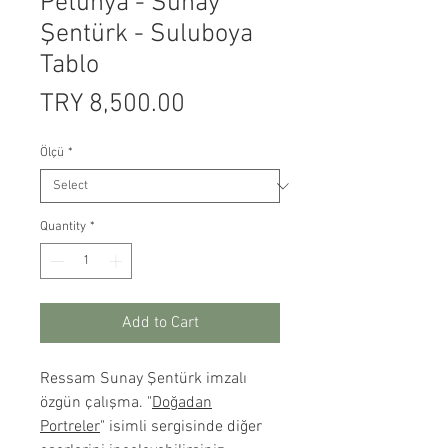
Petunya - Sunay
Şentürk - Suluboya
Tablo
Price
TRY 8,500.00
Ölçü
*
Quantity
*
Add to Cart
Ressam Sunay Şentürk imzalı
özgün çalışma. "
Doğadan
Portreler
" isimli sergisinde diğer