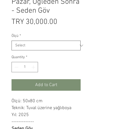
Pazar, Öğleden Sonra
- Seden Göv
Price
TRY 30,000.00
Ölçü
*
Quantity
*
Add to Cart
Ölçü: 50x80 cm
Teknik: Tuval üzerine yağlıboya
Yıl: 2025
-------------
Seden Göv