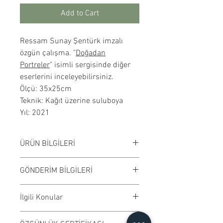
Add to Cart
Ressam Sunay Şentürk imzalı
özgün çalışma. "
Doğadan
Portreler
" isimli sergisinde diğer
eserlerini inceleyebilirsiniz.
Ölçü: 35x25cm
Teknik: Kağıt üzerine suluboya
Yıl: 2021
ÜRÜN BİLGİLERİ
Kağıt üzerine suluboya
GÖNDERİM BİLGİLERİ
çalışılmıştır. Çerçevesiz
satılmaktadır. Çalışma rengi digital
Çalışmalar Bostancı adresimizden
İlgili Konular
ortamda değişiklik gösterebilir.
ve randevu ile elden teslim edilir.
Ödeme işleminden önce randevu
#suluboya #tablo #dekorasyon