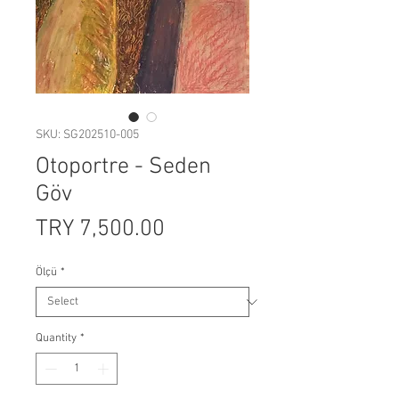
SKU: SG202510-005
Otoportre - Seden
Göv
Price
TRY 7,500.00
Ölçü
*
Quantity
*