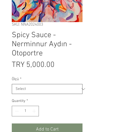
SKU: NNA2024003
Spicy Sauce -
Nerminnur Aydın -
Otoportre
Price
TRY 5,000.00
Ölçü
*
Quantity
*
Add to Cart