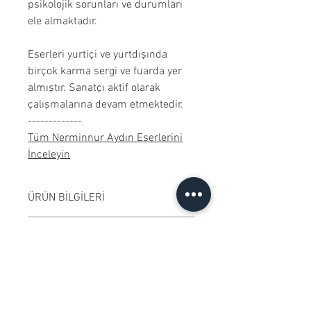
psikolojik sorunları ve durumları
ele almaktadır.
Eserleri yurtiçi ve yurtdışında
birçok karma sergi ve fuarda yer
almıştır. Sanatçı aktif olarak
çalışmalarına devam etmektedir.
-------------
Tüm Nerminnur Aydın Eserlerini
İnceleyin
ÜRÜN BİLGİLERİ
Kağıt üzerine karışık teknik
GÖNDERİM BİLGİLERİ
çalışılmıştır. Çerçevesiz
satılmaktadır. Çalışma rengi digital
Çalışma İstanbul'dan
ÖZGÜNLÜK SERTİFİKASI
ortamda değişiklik gösterebilir.
gönderilecektir.
Ressamın imzaladığı "Özgünlük
KOLEKSİYONERLERE İLİŞKİN