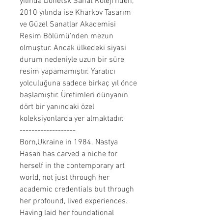
yılında Donetsk Sanat Koleji'nden,
2010 yılında ise Kharkov Tasarım
ve Güzel Sanatlar Akademisi
Resim Bölümü'nden mezun
olmuştur. Ancak ülkedeki siyasi
durum nedeniyle uzun bir süre
resim yapamamıştır. Yaratıcı
yolculuğuna sadece birkaç yıl önce
başlamıştır. Üretimleri dünyanın
dört bir yanındaki özel
koleksiyonlarda yer almaktadır.
-------------------
Born,Ukraine in 1984. Nastya
Hasan has carved a niche for
herself in the contemporary art
world, not just through her
academic credentials but through
her profound, lived experiences.
Having laid her foundational