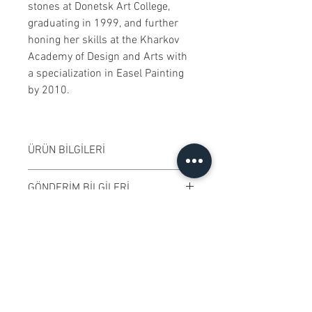
stones at Donetsk Art College,
graduating in 1999, and further
honing her skills at the Kharkov
Academy of Design and Arts with
a specialization in Easel Painting
by 2010.
ÜRÜN BİLGİLERİ
Çerçevesiz satılmaktadır. Çalışma
GÖNDERİM BİLGİLERİ
rengi digital ortamda değişiklik
gösterebilir.
Çalışma Ukrayna'dan
ÖZGÜNLÜK SERTİFİKASI
------------------------
gönderilecektir. Alıcının adresine
Frame is not included. Artwork
göre, gönderim ücreti ve varsa
Ressamın imzaladığı "Özgünlük
color may vary in digital
KOLEKSİYONERLERE İLİŞKİN
gümrük bedelleri hesaplanarak
Sertifikası" ile gönderilmektedir.
BİLGİLENDİRME
environment.
ücrete eklenecektir.
--------------
--------------
"Certificate of Authentication" will
​Sanatçılarımız özgün ve imzalı