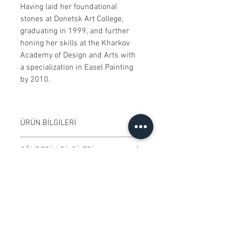
Having laid her foundational
stones at Donetsk Art College,
graduating in 1999, and further
honing her skills at the Kharkov
Academy of Design and Arts with
a specialization in Easel Painting
by 2010.
ÜRÜN BİLGİLERİ
Çerçevesiz satılmaktadır. Çalışma
GÖNDERİM BİLGİLERİ
rengi digital ortamda değişiklik
gösterebilir.
Çalışma Ukrayna'dan
ÖZGÜNLÜK SERTİFİKASI
------------------------
gönderilecektir. Alıcının adresine
Frame is not included. Artwork
göre, gönderim ücreti ve varsa
Ressamın imzaladığı "Özgünlük
color may vary in digital
KOLEKSİYONERLERE İLİŞKİN
gümrük bedelleri hesaplanarak
Sertifikası" ile gönderilmektedir.
BİLGİLENDİRME
environment.
ücrete eklenecektir.
--------------