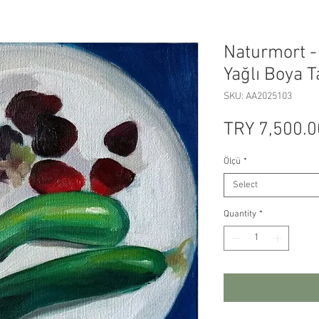
Naturmort -
Yağlı Boya T
SKU: AA2025103
TRY 7,500.0
Ölçü
*
Select
Quantity
*