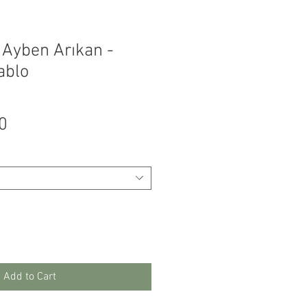
 Ayben Arıkan -
ablo
Price
0
Add to Cart