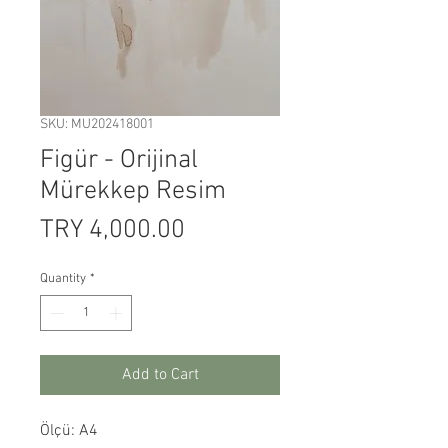
SKU: MU202418001
Figür - Orijinal
Mürekkep Resim
Price
TRY 4,000.00
Quantity
*
Add to Cart
Ölçü: A4