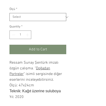
Ölçü
*
Quantity
*
Add to Cart
Ressam Sunay Şentürk imzalı
özgün çalışma. "
Doğadan
Portreler
" isimli sergisinde diğer
eserlerini inceleyebilirsiniz.
Ölçü: 47x24cm
Teknik: Kağıt üzerine suluboya
Yıl: 2020