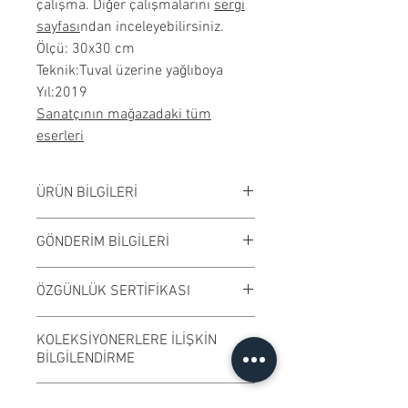
çalışma. Diğer çalışmalarını
sergi
sayfası
ndan inceleyebilirsiniz.
Ölçü: 30x30 cm
Teknik:Tuval üzerine yağlıboya
Yıl:2019
Sanatçının mağazadaki tüm
eserleri
ÜRÜN BİLGİLERİ
Tuval üzerine yağlıboya
GÖNDERİM BİLGİLERİ
çalışılmıştır. Çerçevesiz
satılmaktadır. Çalışma rengi digital
Çalışmalar Kadıköy adresimizden
ÖZGÜNLÜK SERTİFİKASI
ortamda değişiklik gösterebilir.
ve randevu ile elden teslim edilir.
Ödeme işleminden önce randevu
Ressamın imzaladığı "Özgünlük
KOLEKSİYONERLERE İLİŞKİN
bilgisi alabilirsiniz.
Sertifikası" ile gönderilmektedir.
BİLGİLENDİRME
Kargo ile gönderime uygundur.
​Sanatçılarımız özgün ve imzalı
Destek Ol - Bağışlanmış Eser