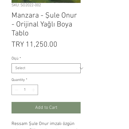
SKU: SO2022-002
Manzara - Şule Onur
- Orijinal Yağlı Boya
Tablo
Price
TRY 11,250.00
Ölçü
*
Quantity
*
Add to Cart
Ressam Şule Onur imzalı özgün