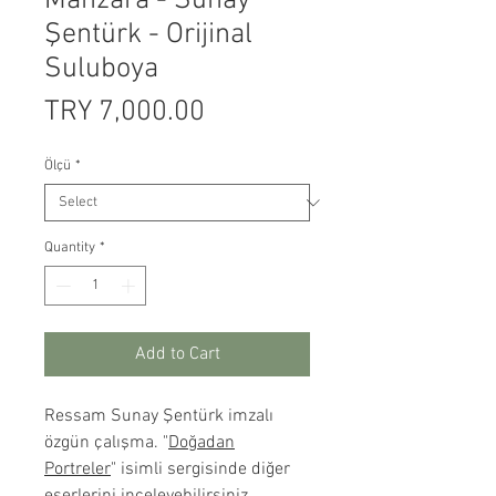
Manzara - Sunay
Şentürk - Orijinal
Suluboya
Price
TRY 7,000.00
Ölçü
*
Quantity
*
Add to Cart
Ressam Sunay Şentürk imzalı
özgün çalışma. "
Doğadan
Portreler
" isimli sergisinde diğer
eserlerini inceleyebilirsiniz.