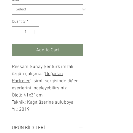
Quantity
*
Add to Cart
Ressam Sunay Şentürk imzalı
özgün çalışma. "
Doğadan
Portreler
" isimli sergisinde diğer
eserlerini inceleyebilirsiniz.
Ölçü: 41x31cm
Teknik: Kağıt üzerine suluboya
Yıl: 2019
ÜRÜN BİLGİLERİ