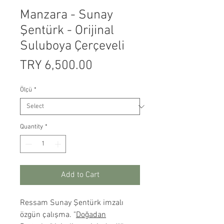
Manzara - Sunay
Şentürk - Orijinal
Suluboya Çerçeveli
Price
TRY 6,500.00
Ölçü
*
Quantity
*
Add to Cart
Ressam Sunay Şentürk imzalı
özgün çalışma. "
Doğadan