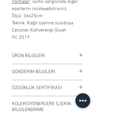
Portreler
" isimli sergisinde diğer
eserlerini inceleyebilirsiniz.
Ölçü: 36x25cm
Teknik: Kağıt üzerine suluboya
Çerçeve: Kahverengi-Siyah
Yıl: 2019
ÜRÜN BİLGİLERİ
Kağıt üzerine suluboya
GÖNDERİM BİLGİLERİ
çalışılmıştır. Çerçeveli
satılmaktadır. Çalışma rengi digital
Çalışmalar Bostancı adresimizden
ÖZGÜNLÜK SERTİFİKASI
ortamda değişiklik gösterebilir.
ve randevu ile elden teslim edilir.
Ödeme işleminden önce randevu
Ressamın imzaladığı "Özgünlük
KOLEKSİYONERLERE İLİŞKİN
bilgisi alabilirsiniz.
Sertifikası" ile gönderilmektedir.
BİLGİLENDİRME
Kargo ile gönderime uygundur.
​Sanatçılarımız özgün ve imzalı
FATURA ve KDV Hakkında
eserlerini sanat severlerin