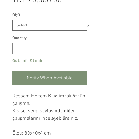
TRY 25,000.00
Ölçü
*
Quantity
*
Out of Stock
Notify When Available
Ressam Meltem Kılıç imzalı özgün
çalışma.
Kişisel sergi sayfasında
diğer
çalışmalarını inceleyebilirsiniz.
Ölçü: 80x40x4 cm