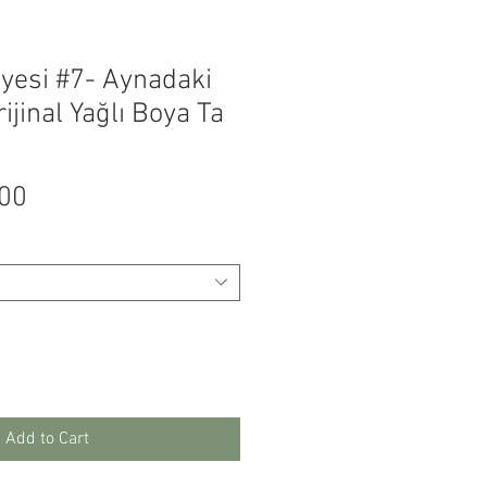
kayesi #7- Aynadaki
ijinal Yağlı Boya Ta
Price
.00
Add to Cart