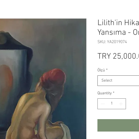
Lilith'in Hi
Yansıma - Or
SKU: YA2019074
TRY 25,000
Ölçü
*
Select
Quantity
*