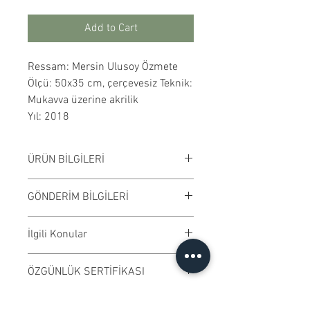
Add to Cart
Ressam: Mersin Ulusoy Özmete
Ölçü: 50x35 cm, çerçevesiz Teknik:
Mukavva üzerine akrilik
Yıl: 2018
ÜRÜN BİLGİLERİ
Mukavva üzerine akrilik
GÖNDERİM BİLGİLERİ
çalışılmıştır. Kahverengi çerçeveli
ve cam korumalıdır. Çalışma rengi
Çalışmalar Kadıköy adresimizden
İlgili Konular
digital ortamda değişiklik
ve randevu ile elden teslim edilir.
gösterebilir.
Ödeme işleminden önce randevu
#tablo #dekorasyon #modern
ÖZGÜNLÜK SERTİFİKASI
bilgisi alabilirsiniz.
#sanat #eser #sanateseri
#gelenekselsanat #dizayn #tasarım
Ressamın imzaladığı "Özgünlük
KOLEKSİYONERLERE İLİŞKİN