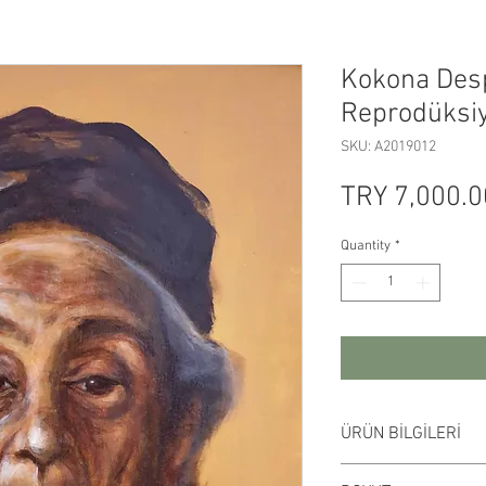
Kokona Desp
Reprodüksi
SKU: A2019012
TRY 7,000.0
Quantity
*
ÜRÜN BİLGİLERİ
Duralit üzerine akri