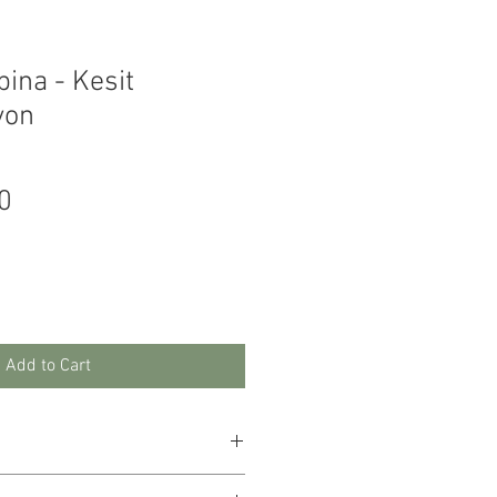
ina - Kesit
yon
Price
0
Add to Cart
lik, vernikli. Kahverengi