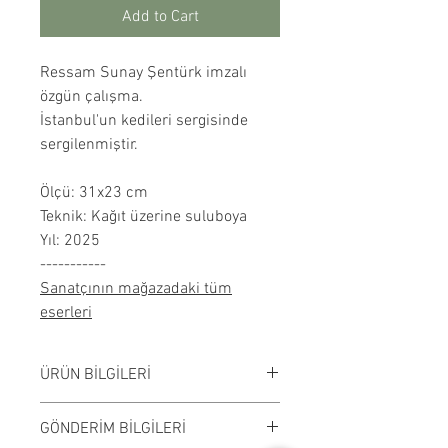
Add to Cart
Ressam Sunay Şentürk imzalı
özgün çalışma.
İstanbul'un kedileri sergisinde
sergilenmiştir.
Ölçü: 31x23 cm
Teknik: Kağıt üzerine suluboya
Yıl: 2025
-----------
Sanatçının mağazadaki tüm
eserleri
ÜRÜN BİLGİLERİ
Kağıt üzerine suluboya
GÖNDERİM BİLGİLERİ
çalışılmıştır. Çerçevesiz