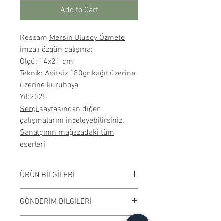
Add to Cart
Ressam
Mersin Ulusoy Özmete
imzalı özgün çalışma:
Ölçü: 14x21 cm
Teknik: Asitsiz 180gr kağıt üzerine
üzerine kuruboya
Yıl:2025
Sergi
sayfasından diğer
çalışmalarını inceleyebilirsiniz.
Sanatçının mağazadaki tüm
eserleri
ÜRÜN BİLGİLERİ
Kağıt üzerine desen çalışmasıdır.
GÖNDERİM BİLGİLERİ
Çerçevesiz satılmaktadır. Çalışma
rengi digital ortamda değişiklik
Çalışmalar Kadıköy adresimizden