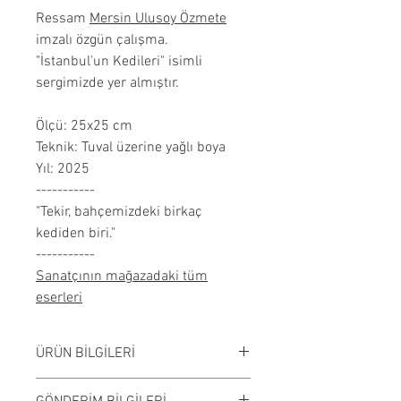
Ressam
Mersin Ulusoy Özmete
imzalı özgün çalışma.
"İstanbul'un Kedileri" isimli
sergimizde yer almıştır.
Ölçü: 25x25 cm
Teknik: Tuval üzerine yağlı boya
Yıl: 2025
-----------
"Tekir, bahçemizdeki birkaç
kediden biri."
-----------
Sanatçının mağazadaki tüm
eserleri
ÜRÜN BİLGİLERİ
Tuval üzerine yağlı boya