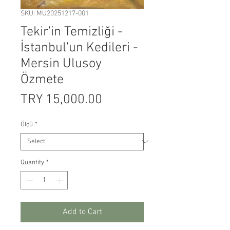
SKU: MU20251217-001
Tekir'in Temizliği -
İstanbul'un Kedileri -
Mersin Ulusoy
Özmete
Price
TRY 15,000.00
Ölçü
*
Quantity
*
Add to Cart