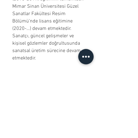
Mimar Sinan Üniversitesi Güzel
Sanatlar Fakültesi Resim
Bölümü’nde lisans eğitimine
(2020-…) devam etmektedir.
Sanatçı, güncel gelişmeler ve
kişisel gözlemler doğrultusunda
sanatsal üretim sürecine devam
etmektedir.
ÜRÜN BİLGİLERİ
Tuval üzerine yağlı boya
GÖNDERİM BİLGİLERİ
çalışılmıştır. Çerçevesiz
satılmaktadır.
Çalışmalar Kadıköy adresimizden
ÖZGÜNLÜK SERTİFİKASI
Çalışma rengi digital ortamda
ve randevu ile elden teslim edilir.
değişiklik gösterebilir.
Ödeme işleminden önce randevu
Ressamın imzaladığı "Özgünlük
KOLEKSİYONERLERE İLİŞKİN
alarak eseri Kadıköy adresimizde
Sertifikası" ile gönderilmektedir.