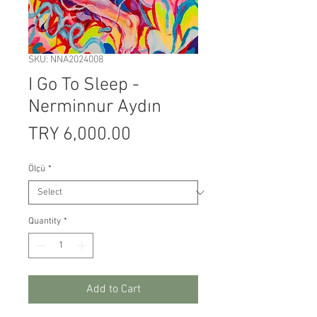
SKU: NNA2024008
I Go To Sleep -
Nerminnur Aydın
Price
TRY 6,000.00
Ölçü
*
Quantity
*
Add to Cart