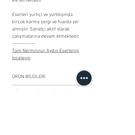
ele almaktadır.
Eserleri yurtiçi ve yurtdışında
birçok karma sergi ve fuarda yer
almıştır. Sanatçı aktif olarak
çalışmalarına devam etmektedir.
-------------
Tüm Nerminnur Aydın Eserlerini
İnceleyin
ÜRÜN BİLGİLERİ
Kağıt üzerine karışık teknik
GÖNDERİM BİLGİLERİ
çalışılmıştır. Çerçevesiz
satılmaktadır. Çalışma rengi digital
Çalışma İstanbul'dan
ÖZGÜNLÜK SERTİFİKASI
ortamda değişiklik gösterebilir.
gönderilecektir.
Ressamın imzaladığı "Özgünlük
KOLEKSİYONERLERE İLİŞKİN
Sertifikası" ile gönderilmektedir.
BİLGİLENDİRME