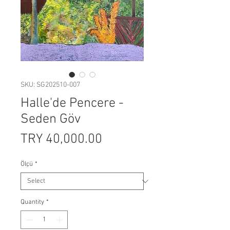
SKU: SG202510-007
Halle'de Pencere -
Seden Göv
Price
TRY 40,000.00
Ölçü
*
Quantity
*