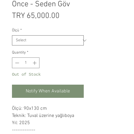
Önce - Seden Göv
Price
TRY 65,000.00
Ölçü
*
Quantity
*
Out of Stock
Notify When Available
Ölçü: 90x130 cm
Teknik: Tuval üzerine yağlıboya
Yıl: 2025
-------------