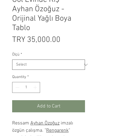
Ayhan Özoğuz -
Orijinal Yağlı Boya
Tablo
Price
TRY 35,000.00
Ölçü
*
Quantity
*
Add to Cart
Ressam
Ayhan Özoğuz
imzalı
özgün çalışma. "
Rengarenk
"