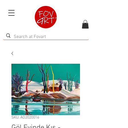
SKU: AO2020016
Göl Evinde Kış -