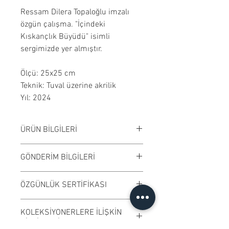
Ressam Dilera Topaloğlu imzalı
özgün çalışma. "İçindeki
Kıskançlık Büyüdü" isimli
sergimizde yer almıştır.
Ölçü: 25x25 cm
Teknik: Tuval üzerine akrilik
Yıl: 2024
ÜRÜN BİLGİLERİ
Tuval üzerine karışık teknik
GÖNDERİM BİLGİLERİ
çalışılmıştır. Çerçevesiz
satılmaktadır. Çalışma rengi digital
Çalışmalar Kadıköy adresimizden
ÖZGÜNLÜK SERTİFİKASI
ortamda değişiklik gösterebilir.
ve randevu ile elden teslim edilir.
Ödeme işleminden önce randevu
Ressamın imzaladığı "Özgünlük
KOLEKSİYONERLERE İLİŞKİN
alarak eseri Kadıköy adresimizde
Sertifikası" ile gönderilmektedir.
BİLGİLENDİRME
yakından inceleyebilirsiniz. Kargo