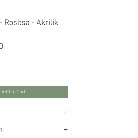
- Rositsa - Akrilik
Price
0
Add to Cart
ağıt üzerine akrilik
Rİ
ma rengi digital ortamda