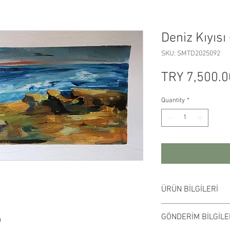
Deniz Kıyısı 
SKU: SMTD2025092
TRY 7,500.0
Quantity
*
ÜRÜN BİLGİLERİ
Sanatçı imzalıdır. K
GÖNDERİM BİLGİLE
a
çalışılmıştır. Çalış