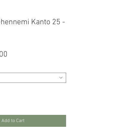
ehennemi Kanto 25 -
Price
.00
Add to Cart