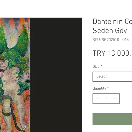
Dante'nin C
Seden Göv
SKU: SG202510-0014
TRY 13,000
Ölçü
*
Select
Quantity
*