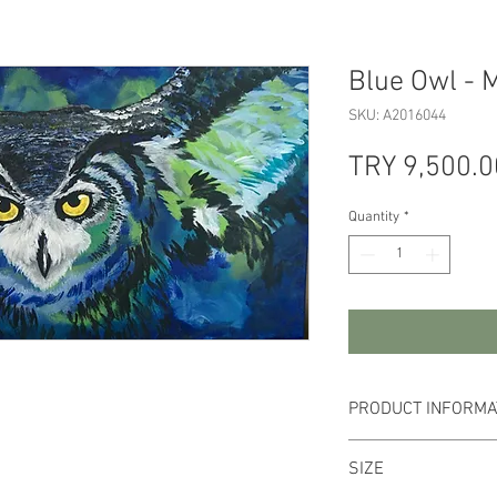
Blue Owl - 
SKU: A2016044
TRY 9,500.0
Quantity
*
PRODUCT INFORMA
Acrylic is worked o
SIZE
Working color may v