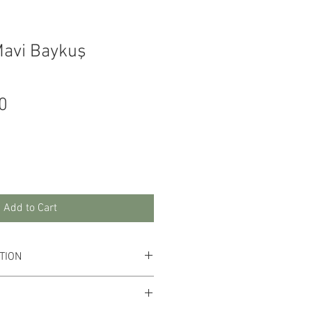
Mavi Baykuş
Price
0
Add to Cart
TION
n the canvas.
ary in digital environment.