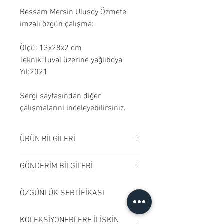
Ressam
Mersin Ulusoy Özmete
imzalı özgün çalışma:
Ölçü: 13x28x2 cm
Teknik:Tuval üzerine yağlıboya
Yıl:2021
Sergi
sayfasından diğer
çalışmalarını inceleyebilirsiniz.
ÜRÜN BİLGİLERİ
Tuval üzerine yağlıboya
GÖNDERİM BİLGİLERİ
çalışılmıştır. Çerçevesiz
satılmaktadır. Çalışma rengi digital
Çalışmalar Kadıköy adresimizden
ÖZGÜNLÜK SERTİFİKASI
ortamda değişiklik gösterebilir.
ve randevu ile elden teslim edilir.
Ödeme işleminden önce randevu
Ressamın imzaladığı "Özgünlük
KOLEKSİYONERLERE İLİŞKİN
alarak eseri Kadıköy adresimizde