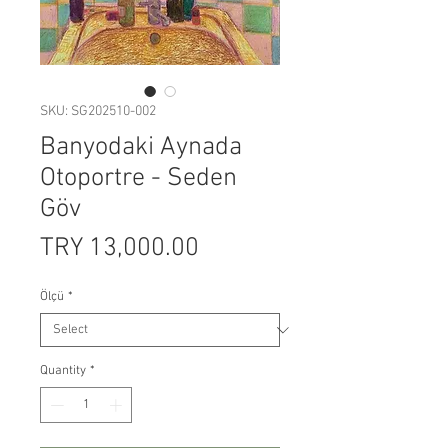
SKU: SG202510-002
Banyodaki Aynada
Otoportre - Seden
Göv
Price
TRY 13,000.00
Ölçü
*
Quantity
*