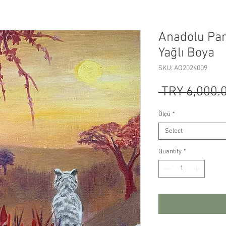
Anadolu Par
Yağlı Boya
SKU: AO2024009
 TRY 6,000.
Ölçü
*
Select
Quantity
*