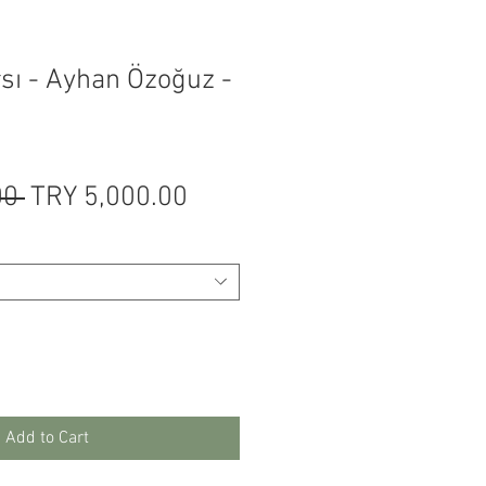
sı - Ayhan Özoğuz -
Regular
Sale
00 
TRY 5,000.00
Price
Price
Add to Cart