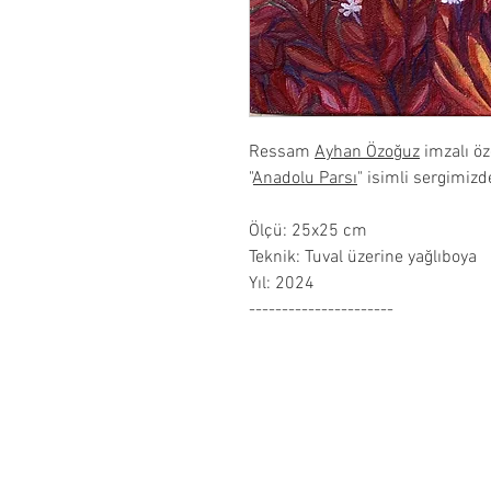
Ressam
Ayhan Özoğuz
imzalı ö
"
Anadolu Parsı
" isimli sergimizde
Ölçü: 25x25 cm
Teknik: Tuval üzerine yağlıboya
Yıl: 2024
----------------------
About Us
Refund Policy