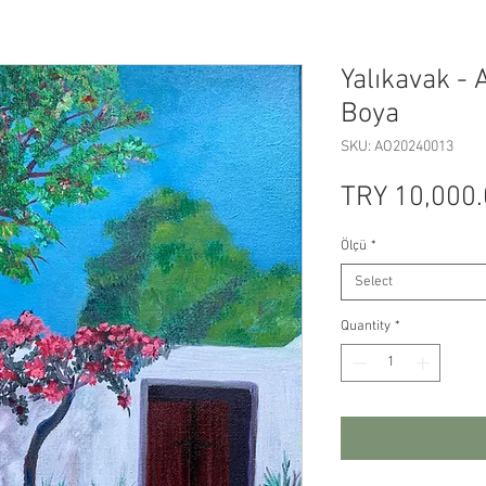
Yalıkavak - 
Boya
SKU: AO20240013
TRY 10,000
Ölçü
*
Select
Quantity
*