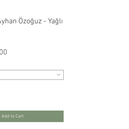
Ayhan Özoğuz - Yağlı
Price
.00
Add to Cart