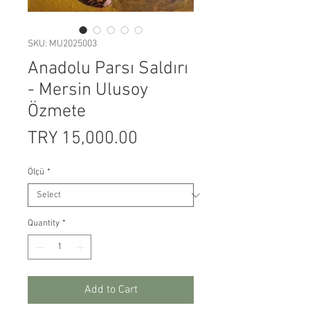
SKU: MU2025003
Anadolu Parsı Saldırı
- Mersin Ulusoy
Özmete
Price
TRY 15,000.00
Ölçü
*
Quantity
*
Add to Cart