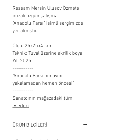
Ressam
Mersin Ulusoy Özmete
imzalı özgün çalışma.
"Anadolu Parsı" isimli sergimizde
yer almıştır.
Ölçü: 25x25x4 cm
Teknik: Tuval üzerine akrilik boya
Yıl: 2025
-----------
"Anadolu Parsı'nın avını
yakalamadan hemen öncesi"
-----------
Sanatçının mağazadaki tüm
eserleri
ÜRÜN BİLGİLERİ
Tuval üzerine akrilik çalışılmıştır.