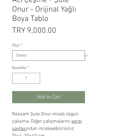
Acı Çeşme - Şule
Onur - Orijinal Yağlı
Boya Tablo
Price
TRY 9,000.00
Ölçü
*
Quantity
*
Add to Cart
Ressam Şule Onur imzalı özgün
çalışma. Diğer çalışmalarını
sergi
sayfası
ndan inceleyebilirsiniz.
Ölçü: 30x40 cm