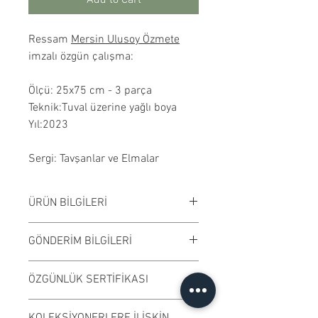
Ressam
Mersin Ulusoy Özmete
imzalı özgün çalışma:
Ölçü: 25x75 cm - 3 parça
Teknik:Tuval üzerine yağlı boya
Yıl:2023
Sergi: Tavşanlar ve Elmalar
ÜRÜN BİLGİLERİ
Tuval üzerine yağlıboya
GÖNDERİM BİLGİLERİ
çalışılmıştır. Çerçevesiz
satılmaktadır. Çalışma rengi digital
Çalışmalar Kadıköy adresimizden
ÖZGÜNLÜK SERTİFİKASI
ortamda değişiklik gösterebilir.
ve randevu ile elden teslim edilir.
Antrasit renk çerçeve seçeneği
Ödeme işleminden önce randevu
Ressamın imzaladığı "Özgünlük
bulunmaktadır.
KOLEKSİYONERLERE İLİŞKİN