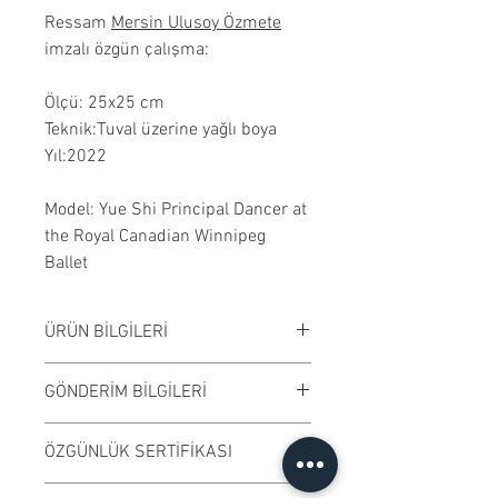
Ressam
Mersin Ulusoy Özmete
imzalı özgün çalışma:
Ölçü: 25x25 cm
Teknik:Tuval üzerine yağlı boya
Yıl:2022
Model: Yue Shi Principal Dancer at
the Royal Canadian Winnipeg
Ballet
ÜRÜN BİLGİLERİ
Tuval üzerine yağlıboya
GÖNDERİM BİLGİLERİ
çalışılmıştır. Çerçevesiz
satılmaktadır. Çalışma rengi digital
Çalışmalar Kadıköy adresimizden
ÖZGÜNLÜK SERTİFİKASI
ortamda değişiklik gösterebilir.
ve randevu ile elden teslim edilir.
Antrasit renk çerçeve seçeneği
Ödeme işleminden önce randevu
Ressamın imzaladığı "Özgünlük