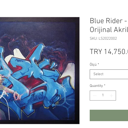
Blue Rider -
Orijinal Akr
SKU: LS2022002
TRY 14,750
Ölçü
*
Select
Quantity
*