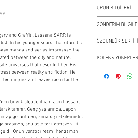
ÜRÜN BİLGİLERİ
vas
Tuval üzerine akrili
GÖNDERİM BİLGİLE
satılmaktadır. Çalı
değişiklik gösterebil
gery and Graffiti, Lassana SARR is
Çalışma Le Havre, F
ÖZGÜNLÜK SERTİF
ist. In his younger years, the futuristic
Alıcının adresine g
anese manga and series impressed the
gümrük bedelleri h
Ressamın imzaladığı
lated between the city and nature,
KOLEKSİYONERLERE
Kargo ile gönderim
gönderilmektedir.
te universes that never left her. His
---------------------
​Sanatçılarımız özgü
trast between reality and fiction. He
Artwork will be sen
severlerin beğenis
ent techniques and leaves room for the
According to the bu
belgesi imzalayarak
and customs fee, if 
​Satın alınan, sanat
added to the price. 
koleksiyon ürünleri
i'den büyük ölçüde ilham alan Lassana
teslim alındıktan 
larak tanınır. Genç yaşlarında, Japon
Ancak sanatçının iz
harap görüntüleri, sanatçıyı etkilemiştir.
arkasında teslim ed
a arasında, onu asla terk etmeyen iki
paylaşımlarına uyg
p geldi. Onun yaratıcı resmi her zaman
mümkündür.