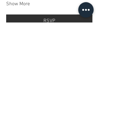
Show More
RSVP
Share this event
About Us
Selling Contract
Refund Policy
Fovart KVK
© 2023 by FOVART GALLERY