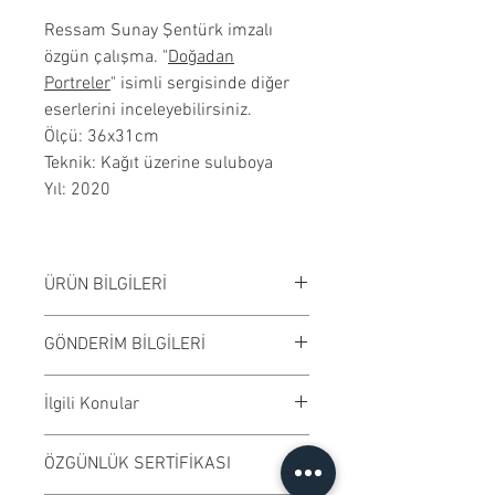
Ressam Sunay Şentürk imzalı
özgün çalışma. "
Doğadan
Portreler
" isimli sergisinde diğer
eserlerini inceleyebilirsiniz.
Ölçü: 36x31cm
Teknik: Kağıt üzerine suluboya
Yıl: 2020
ÜRÜN BİLGİLERİ
Kağıt üzerine suluboya
GÖNDERİM BİLGİLERİ
çalışılmıştır. Çerçevesiz
satılmaktadır. Çalışma rengi digital
Çalışmalar Bostancı adresimizden
İlgili Konular
ortamda değişiklik gösterebilir.
ve randevu ile elden teslim edilir.
Ödeme işleminden önce randevu
#suluboya #tablo #dekorasyon
ÖZGÜNLÜK SERTİFİKASI
bilgisi alabilirsiniz.
#modern #sanat #eser #sanateseri
Kargo ile gönderime uygundur.