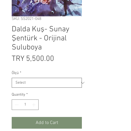
SKU: SS2021-048
Dalda Kuş- Sunay
Şentürk - Orijinal
Suluboya
Price
TRY 5,500.00
Ölçü
*
Quantity
*
Add to Cart